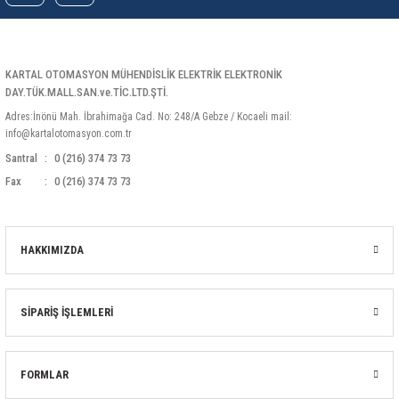
rleri
58 Serisi Röle Arayüz Modülü
60 Serisi Finder Röle
KARTAL OTOMASYON MÜHENDİSLİK ELEKTRİK ELEKTRONİK
DAY.TÜK.MALL.SAN.ve.TİC.LTD.ŞTİ.
arı
62 Serisi Güç Rölesi
Adres:İnönü Mah. İbrahimağa Cad. No: 248/A Gebze / Kocaeli mail:
info@kartalotomasyon.com.tr
65 Serisi Güç Rölesi
Santral
0 (216) 374 73 73
Fax
0 (216) 374 73 73
66 Serisi Güç Rölesi
asınç Ölçer
71 Serisi Gösterge Rölesi
HAKKIMIZDA
72 Serisi Seviye Kontrol
SİPARİŞ İŞLEMLERİ
80 Serisi Modüler Zamanlayıcı
83 Serisi Multi Fonksiyonlu Modüler Zamanlay
FORMLAR