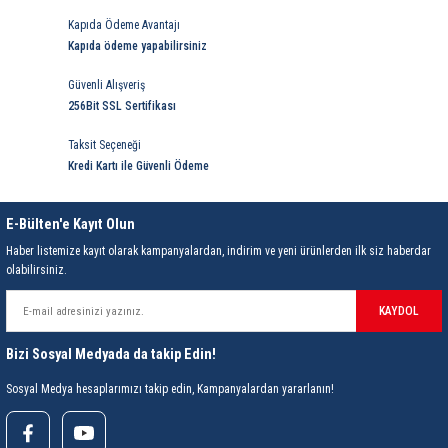
ri
ihazları
er
41 Serisi Minyatür Pcb Röle
RTLM Led ve Koruma Modülleri ( YRT-YPT Serisi 
Kapıda Ödeme Avantajı
Kapıda ödeme yapabilirsiniz
43 Serisi Minyatür Pcb Röle
RX Serisi PCB Röleler ( 500mW )
Güvenli Alışveriş
256Bit SSL Sertifikası
44 Serisi Minyatür Pcb Röle
RZ Serisi PCB Röleler ( 400mW )
Taksit Seçeneği
etreler
46 Serisi Finder Röle
Telekom Röleler
Kredi Kartı ile Güvenli Ödeme
48 Serisi Röle Arayüz Modülü
XT Serisi Endüstriyel Röleler ( 400mW )
E-Bülten'e Kayıt Olun
Haber listemize kayıt olarak kampanyalardan, indirim ve yeni ürünlerden ilk siz haberdar
azları
49 Serisi Röle Arayüz Modülü
olabilirsiniz.
ar ölçer )
50 Serisi Güvenlik Rölesi
KAYDOL
Bizi Sosyal Medyada da takip Edin!
et Ölçer
55 Serisi Minyatür Genel Amaçlı Finder Röle
Sosyal Medya hesaplarımızı takip edin, Kampanyalardan yararlanın!
56 Serisi Minyatür Güç Rölesi